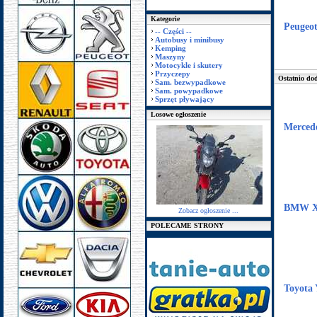
Kategorie
Peugeot
-- Części --
Autobusy i minibusy
Kemping
Maszyny
Motocykle i skutery
Przyczepy
Ostatnio dod
Sam. bezwypadkowe
Sam. powypadkowe
Sprzęt pływający
Losowe ogłoszenie
Mercede
BMW X
Zobacz ogłoszenie ...
POLECAME STRONY
Toyota 