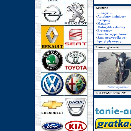
Kategorie
-- Części --
Autobusy i minibusy
Kemping
Maszyny
Motocykle i skutery
Przyczepy
Sam. bezwypadkowe
Sam. powypadkowe
Sprzęt pływający
Losowe ogłoszenie
Zobacz ogłoszenie ..
POLECAME STRONY