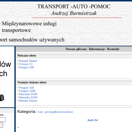
Strona główna
|
Informacje
|
Kontakt
Polecane oferty
Renault Master
Citroen C3
Peugeot 208
Ostatnio dodane oferty
Peugeot 208
Peugeot 2008
Mercedes B180
Mercedes B200
Renault Master
Kategoria:
Sam. powypadkowe/osobowe
nie
Audi A4
-