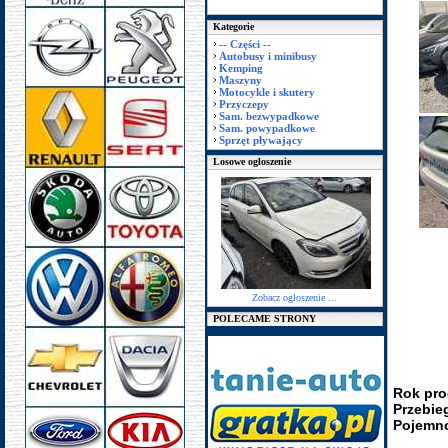
Kategorie
-- Części --
Autobusy i minibusy
Kemping
Maszyny
Motocykle i skutery
Przyczepy
Sam. bezwypadkowe
Sam. powypadkowe
Sprzęt pływający
Losowe ogłoszenie
Zobacz ogłoszenie ...
POLECAME STRONY
Rok pro
Przebie
Pojemno