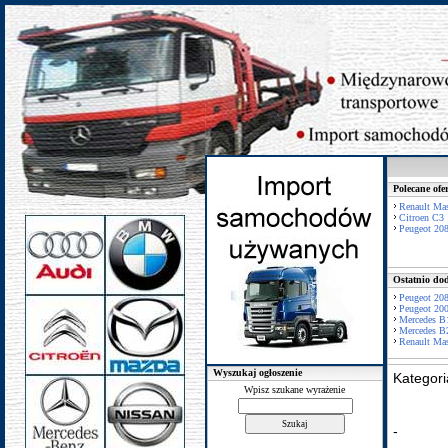
Polecane ofe
Renault Mas
Citroen C3
Peugeot 20
Ostatnio dod
Peugeot 20
Peugeot 20
Mercedes B
Mercedes B
Renault Mas
Wyszukaj ogłoszenie
Kategor
Wpisz szukane wyrażenie
-