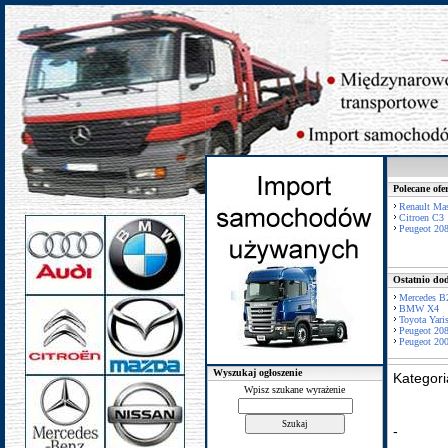
Polecane ofe
Renault Mas
Citroen C3
Peugeot 20
Ostatnio dod
Mercedes B
BMW X4
Toyota Yari
Peugeot 20
Peugeot 20
Wyszukaj ogłoszenie
Kategor
Wpisz szukane wyrażenie
-