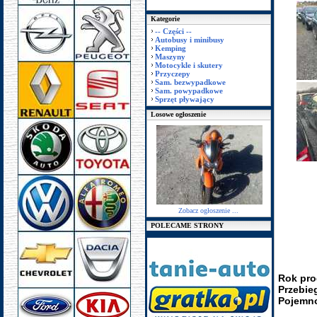
Kategorie
-- Części --
Autobusy i minibusy
Kemping
Maszyny
Motocykle i skutery
Przyczepy
Sam. bezwypadkowe
Sam. powypadkowe
Sprzęt pływający
Losowe ogłoszenie
Zobacz ogłoszenie ...
POLECAME STRONY
Rok pro
Przebie
Pojemno