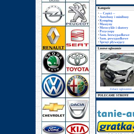
Kategorie
-- Części --
Autobusy i minibusy
Kemping
Maszyny
Motocykle i skutery
Przyczepy
Sam. bezwypadkowe
Sam. powypadkowe
Sprzęt pływający
Losowe ogłoszenie
Zobacz ogłoszenie ..
POLECAME STRONY