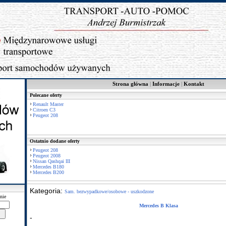
Strona główna
|
Informacje
|
Kontakt
Polecane oferty
Renault Master
Citroen C3
Peugeot 208
Ostatnio dodane oferty
Peugeot 208
Peugeot 2008
Nissan Qashqai III
Mercedes B180
Mercedes B200
Kategoria:
Sam. bezwypadkowe/osobowe - uszkodzone
nie
Mercedes B Klasa
-