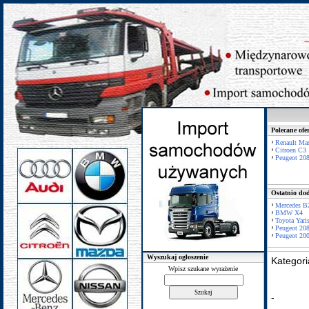
Polecane ofe
Renault Mas
Citroen C3
Peugeot 20
Ostatnio dod
Mercedes B
BMW X4
Toyota Yari
Peugeot 20
Peugeot 20
Wyszukaj ogłoszenie
Kategor
Wpisz szukane wyrażenie
-