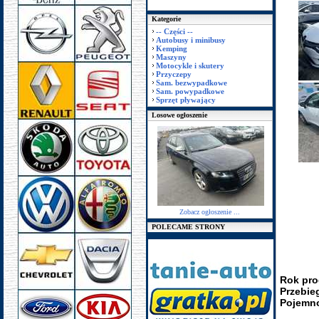
Kategorie
-- Części --
Autobusy i minibusy
Kemping
Maszyny
Motocykle i skutery
Przyczepy
Sam. bezwypadkowe
Sam. powypadkowe
Sprzęt pływający
Losowe ogłoszenie
Zobacz ogłoszenie ...
POLECAME STRONY
Rok pro
Przebie
Pojemno