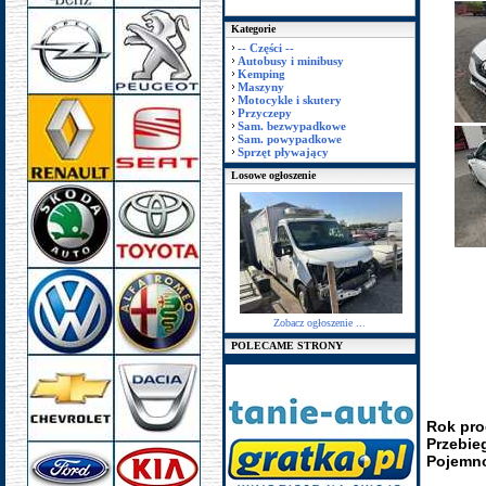
Kategorie
-- Części --
Autobusy i minibusy
Kemping
Maszyny
Motocykle i skutery
Przyczepy
Sam. bezwypadkowe
Sam. powypadkowe
Sprzęt pływający
Losowe ogłoszenie
Zobacz ogłoszenie ...
POLECAME STRONY
Rok pro
Przebie
Pojemno