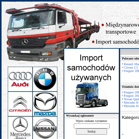
Polecane ofe
Renault Mas
Citroen C3
Peugeot 20
Ostatnio dod
Peugeot 20
Peugeot 20
Nissan Qash
Mercedes B
Mercedes B
Wyszukaj ogłoszenie
Kategor
Wpisz szukane wyrażenie
-