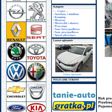
Kategorie
-- Części --
Autobusy i minibusy
Kemping
Maszyny
Motocykle i skutery
Przyczepy
Sam. bezwypadkowe
Sam. powypadkowe
Sprzęt pływający
Losowe ogłoszenie
Zobacz ogłoszenie ...
POLECAME STRONY
Rok pro
Przebie
Pojemno