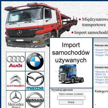
Polecane ofe
Renault Mas
Citroen C3
Peugeot 20
Ostatnio dod
Mercedes B
BMW X4
Toyota Yari
Peugeot 20
Peugeot 20
Wyszukaj ogłoszenie
Kategor
Wpisz szukane wyrażenie
-