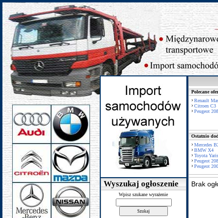
Polecane ofe
Renault Mas
Citroen C3
Peugeot 20
Ostatnio dod
Mercedes B
BMW X4
Toyota Yari
Peugeot 20
Peugeot 20
Wyszukaj ogłoszenie
Brak ogł
Wpisz szukane wyrażenie