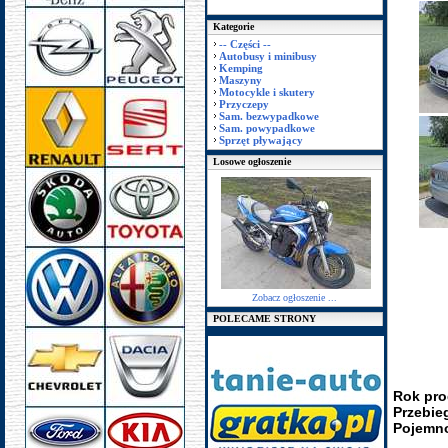
Kategorie
-- Części --
Autobusy i minibusy
Kemping
Maszyny
Motocykle i skutery
Przyczepy
Sam. bezwypadkowe
Sam. powypadkowe
Sprzęt pływający
Losowe ogłoszenie
Zobacz ogłoszenie ...
POLECAME STRONY
Rok pro
Przebie
Pojemno