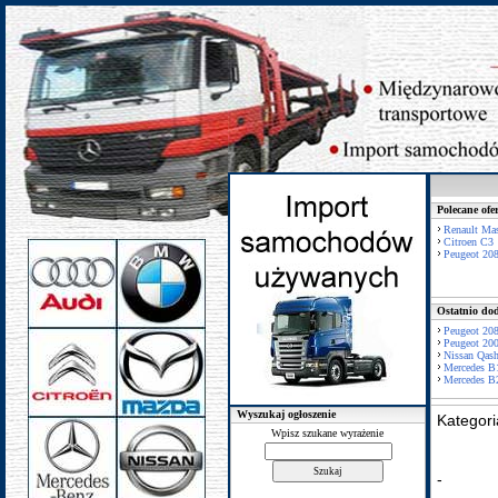
Polecane ofe
Renault Mas
Citroen C3
Peugeot 20
Ostatnio dod
Peugeot 20
Peugeot 20
Nissan Qash
Mercedes B
Mercedes B
Wyszukaj ogłoszenie
Kategor
Wpisz szukane wyrażenie
-