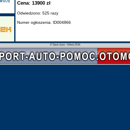
Cena: 13900 zł
Odwiedzono: 525 razy
Numer ogłoszenia: ID004866
© Tanie Auto - Oferta 2026