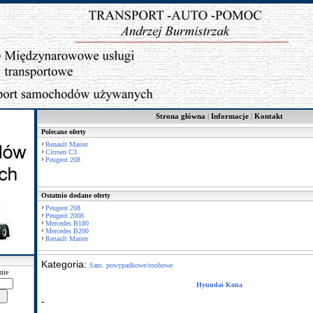
Strona główna
|
Informacje
|
Kontakt
Polecane oferty
Renault Master
Citroen C3
Peugeot 208
Ostatnio dodane oferty
Peugeot 208
Peugeot 2008
Mercedes B180
Mercedes B200
Renault Master
Kategoria:
Sam. powypadkowe/osobowe
nie
Hyundai Kona
-