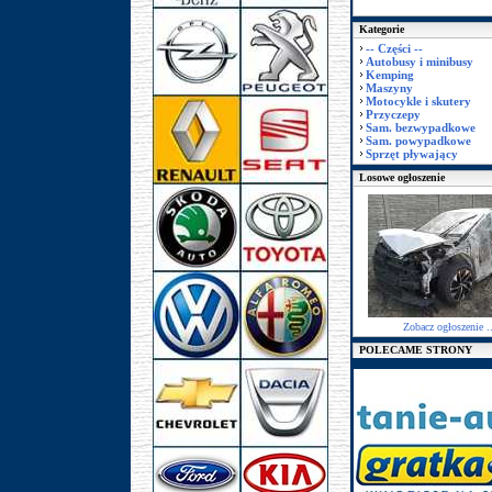
Kategorie
-- Części --
Autobusy i minibusy
Kemping
Maszyny
Motocykle i skutery
Przyczepy
Sam. bezwypadkowe
Sam. powypadkowe
Sprzęt pływający
Losowe ogłoszenie
Zobacz ogłoszenie ..
POLECAME STRONY