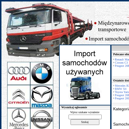
Polecane ofe
Renault Mas
Citroen C3
Peugeot 20
Ostatnio dod
Mercedes B
BMW X4
Toyota Yari
Peugeot 20
Peugeot 20
Wyszukaj ogłoszenie
Kategor
Wpisz szukane wyrażenie
Samochó