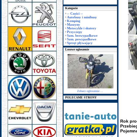
Kategorie
-- Części --
Autobusy i minibusy
Kemping
Maszyny
Motocykle i skutery
Przyczepy
Sam. bezwypadkowe
Sam. powypadkowe
Sprzęt pływający
Losowe ogłoszenie
Zobacz ogłoszenie ...
POLECAME STRONY
Rok pro
Przebie
Pojemno