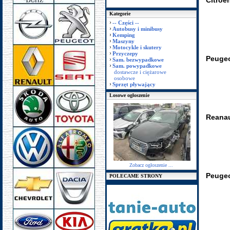
Citroe
Kategorie
-- Części --
Autobusy i minibusy
Kemping
Maszyny
Motocykle i skutery
Przyczepy
Peugeo
Sam. bezwypadkowe
Sam. powypadkowe
dostawcze i ciężarowe
osobowe
Sprzęt pływający
Losowe ogłoszenie
Reanau
Zobacz ogłoszenie ...
Peugeo
POLECAME STRONY