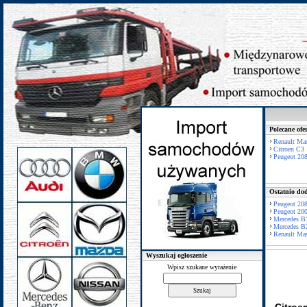
Polecane ofe
Renault Mas
Citroen C3
Peugeot 20
Ostatnio dod
Peugeot 20
Peugeot 20
Mercedes B
Mercedes B
Renault Mas
Wyszukaj ogłoszenie
Wpisz szukane wyrażenie