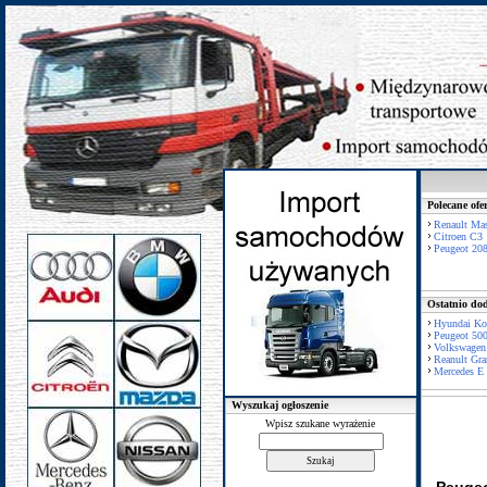
Polecane ofe
Renault Mas
Citroen C3
Peugeot 20
Ostatnio dod
Hyundai Ko
Peugeot 50
Volkswagen
Reanult Gra
Mercedes E 
Wyszukaj ogłoszenie
Wpisz szukane wyrażenie