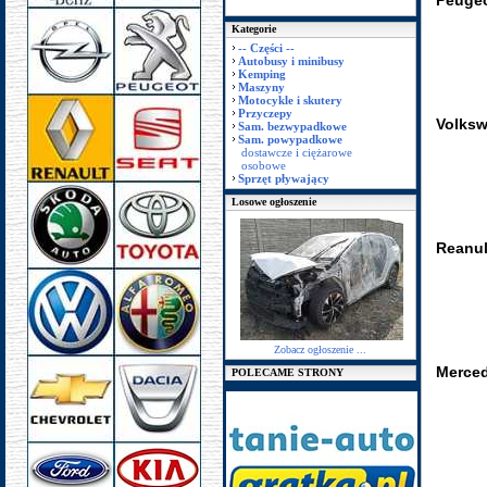
Peugeo
Kategorie
-- Części --
Autobusy i minibusy
Kemping
Maszyny
Motocykle i skutery
Przyczepy
Volksw
Sam. bezwypadkowe
Sam. powypadkowe
dostawcze i ciężarowe
osobowe
Sprzęt pływający
Losowe ogłoszenie
Reanul
Zobacz ogłoszenie ...
Merced
POLECAME STRONY