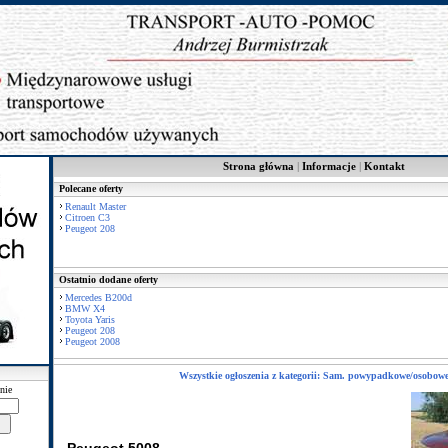
Strona główna
|
Informacje
|
Kontakt
Polecane oferty
Renault Master
Citroen C3
Peugeot 208
Ostatnio dodane oferty
Mercedes B200d
BMW X4
Toyota Yaris
Peugeot 208
Peugeot 2008
Wszystkie ogłoszenia z kategorii: Sam. powypadkowe/osobow
nie