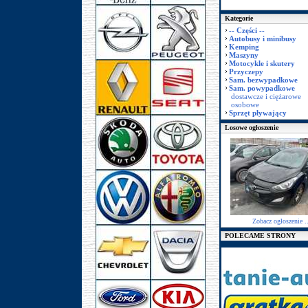
Kategorie
-- Części --
Autobusy i minibusy
Kemping
Maszyny
Motocykle i skutery
Przyczepy
Sam. bezwypadkowe
Sam. powypadkowe
dostawcze i ciężarowe
osobowe
Sprzęt pływający
Losowe ogłoszenie
Zobacz ogłoszenie ..
POLECAME STRONY