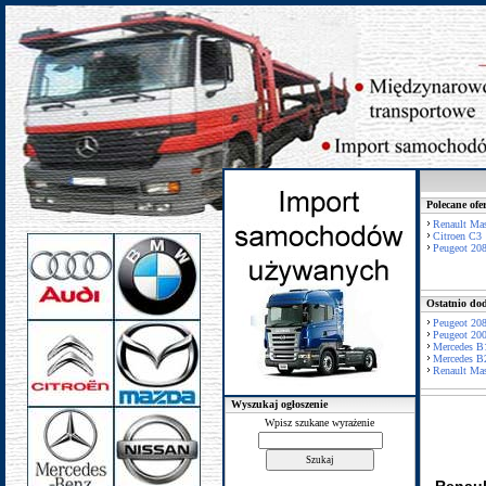
Polecane ofe
Renault Mas
Citroen C3
Peugeot 20
Ostatnio dod
Peugeot 20
Peugeot 20
Mercedes B
Mercedes B
Renault Mas
Wyszukaj ogłoszenie
Wpisz szukane wyrażenie