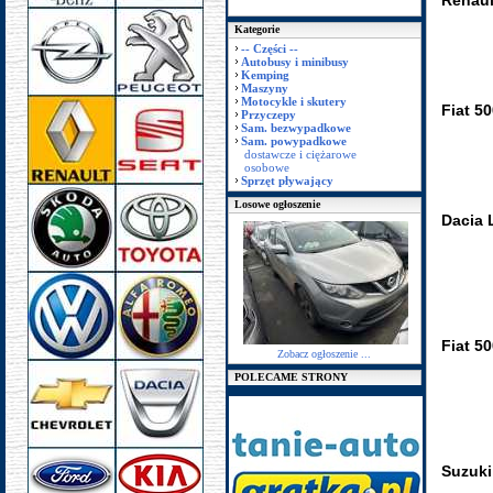
Renaul
Kategorie
-- Części --
Autobusy i minibusy
Kemping
Maszyny
Motocykle i skutery
Fiat 50
Przyczepy
Sam. bezwypadkowe
Sam. powypadkowe
dostawcze i ciężarowe
osobowe
Sprzęt pływający
Losowe ogłoszenie
Dacia 
Fiat 5
Zobacz ogłoszenie ...
POLECAME STRONY
Suzuki