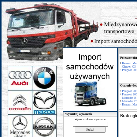
Polecane ofe
Renault Mas
Citroen C3
Peugeot 20
Ostatnio dod
Peugeot 20
Peugeot 20
Mercedes B
Mercedes B
Renault Mas
Wyszukaj ogłoszenie
Brak ogł
Wpisz szukane wyrażenie