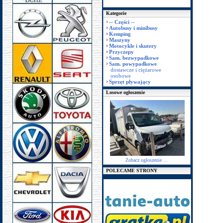
Kategorie
-- Części --
Autobusy i minibusy
Kemping
Maszyny
Motocykle i skutery
Przyczepy
Sam. bezwypadkowe
Sam. powypadkowe
dostawcze i ciężarowe
osobowe
Sprzęt pływający
Losowe ogłoszenie
Zobacz ogłoszenie ...
POLECAME STRONY